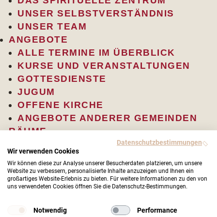
DAS SPIRITUELLE ZENTRUM
UNSER SELBSTVERSTÄNDNIS
UNSER TEAM
ANGEBOTE
ALLE TERMINE IM ÜBERBLICK
KURSE UND VERANSTALTUNGEN
GOTTESDIENSTE
JUGUM
OFFENE KIRCHE
ANGEBOTE ANDERER GEMEINDEN
RÄUME
Datenschutzbestimmungen
DIE KIRCHE
Wir verwenden Cookies
DIE KIRCHE
Wir können diese zur Analyse unserer Besucherdaten platzieren, um unsere
MEDITATIONSRAUM
Website zu verbessern, personalisierte Inhalte anzuzeigen und Ihnen ein
großartiges Website-Erlebnis zu bieten. Für weitere Informationen zu den von
KUNST IN DER KIRCHE
uns verwendeten Cookies öffnen Sie die Datenschutz-Bestimmungen.
KIRCHENGESCHICHTE
LAGE
Notwendig
Performance