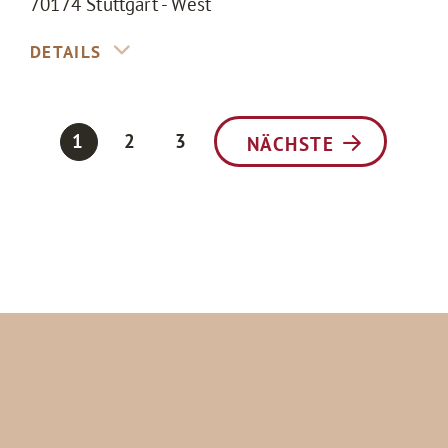
70174
Stuttgart - West
1
2
3
NÄCHSTE