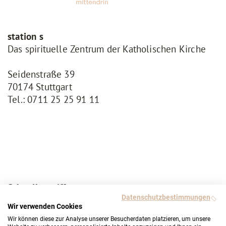
station s
Das spirituelle Zentrum der Katholischen Kirche
Seidenstraße 39
70174 Stuttgart
Tel.:
0711 25 25 91 11
Schnellzugriffe
Datenschutzbestimmungen
Angebotsfinder
Wir verwenden Cookies
Gottesdienstfinder
Wir können diese zur Analyse unserer Besucherdaten platzieren, um unsere